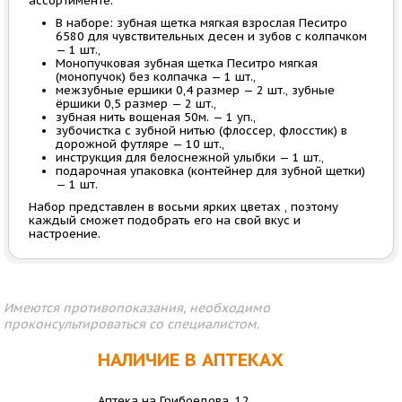
ассортименте.
В наборе: зубная щетка мягкая взрослая Песитро
6580 для чувствительных десен и зубов с колпачком
— 1 шт.,
Монопучковая зубная щетка Песитро мягкая
(монопучок) без колпачка — 1 шт.,
межзубные ершики 0,4 размер — 2 шт., зубные
ёршики 0,5 размер — 2 шт.,
зубная нить вощеная 50м. — 1 уп.,
зубочистка с зубной нитью (флоссер, флосстик) в
дорожной футляре — 10 шт.,
инструкция для белоснежной улыбки — 1 шт.,
подарочная упаковка (контейнер для зубной щетки)
— 1 шт.
Набор представлен в восьми ярких цветах , поэтому
каждый сможет подобрать его на свой вкус и
настроение.
Имеются противопоказания, необходимо
проконсультироваться со специалистом.
НАЛИЧИЕ В АПТЕКАХ
Аптека на Грибоедова, 12