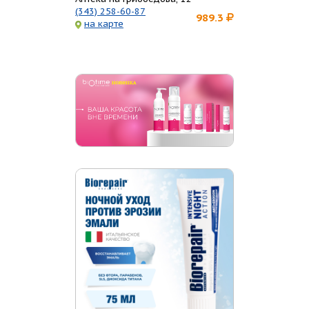
(343) 258-60-87
989.3
на карте