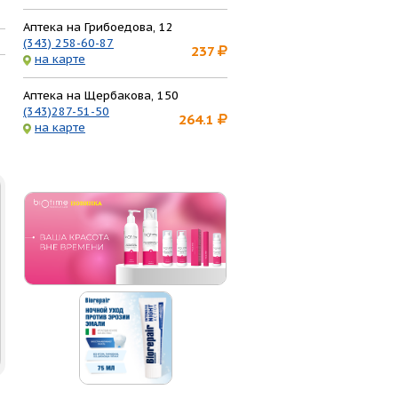
Аптека на Грибоедова, 12
(343) 258-60-87
237
на карте
Аптека на Щербакова, 150
(343)287-51-50
264.1
на карте