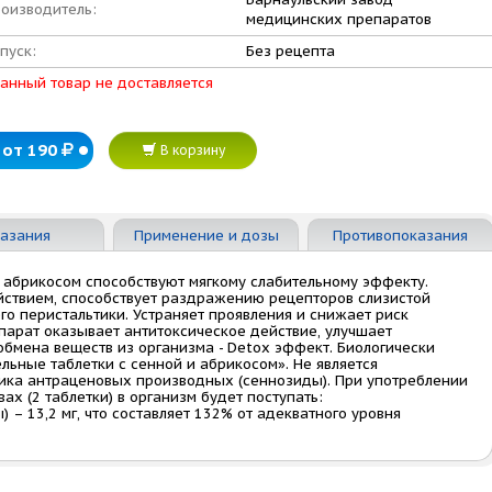
оизводитель:
медицинских препаратов
пуск:
Без рецепта
анный товар не доставляется
от 190
В корзину
азания
Применение и дозы
Противопоказания
и абрикосом способствуют мягкому слабительному эффекту.
йствием, способствует раздражению рецепторов слизистой
го перистальтики. Устраняет проявления и снижает риск
епарат оказывает антитоксическое действие, улучшает
обмена веществ из организма - Detox эффект. Биологически
льные таблетки с сенной и абрикосом». Не является
ика антраценовых производных (сеннозиды). При употреблении
х (2 таблетки) в организм будет поступать:
– 13,2 мг, что составляет 132% от адекватного уровня