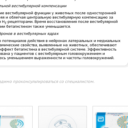
льной вестибулярной компенсации
ние вестибулярной функции у животных после односторонней
ряя и облегчая центральную вестибулярную компенсацию за
и H
-рецепторами. Время восстановления после вестибулярной
3
нии бетагистином также уменьшается.
ронов в вестибулярных ядрах
 потенциалов действия в нейронах латеральных и медиальных
амические свойства, выявленные на животных, обеспечивают
ффект бетагистина в вестибулярной системе. Эффективность
вана у пациентов с вестибулярным головокружением и
лось уменьшением выраженности и частоты головокружений.
димо проконсультироваться со специалистом.