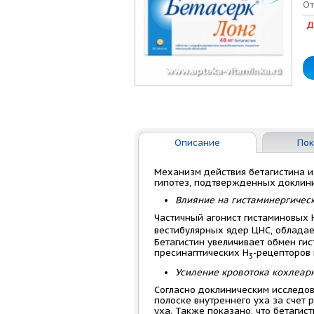
От
Д
Описание
Пок
Механизм действия бетагистина и
гипотез, подтвержденных доклин
Влияние на гистаминергичес
Частичный агонист гистаминовых 
вестибулярных ядер ЦНС, обладае
Бетагистин увеличивает обмен ги
пресинаптических H
-рецепторов 
3
Усиление кровотока кохлеарн
Согласно доклиническим исследов
полоске внутреннего уха за счет
уха. Также показано, что бетагист