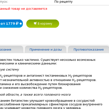
пуск:
По рецепту
анный товар не доставляется
от 1779
В корзину
азания
Применение и дозы
Противопоказания
звестен только частично. Существует несколько возможных
ическими и клиническими данными:
кую систему
H
-рецепторов и антагонист гистаминовых H
-рецепторов
1
3
т незначительной активностью в отношении Н
-рецепторов.
2
стамина и его высвобождение путем блокирования
и снижения количества H
-рецепторов.
3
ой области, а также всего головного мозга
аниям бетагистин улучшает кровообращение в сосудистой
 расслабления прекапиллярных сфинктеров сосудов внутреннего
ин усиливает кровоток головного мозга у человека.