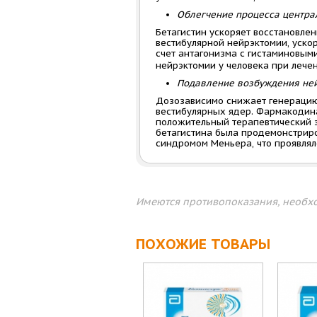
Облегчение процесса центра
Бетагистин ускоряет восстановле
вестибулярной нейрэктомии, уско
счет антагонизма с гистаминовым
нейрэктомии у человека при лече
Подавление возбуждения ней
Дозозависимо снижает генерацию
вестибулярных ядер. Фармакодин
положительный терапевтический э
бетагистина была продемонстриро
синдромом Меньера, что проявля
Имеются противопоказания, необхо
ПОХОЖИЕ ТОВАРЫ