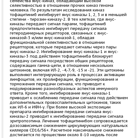
семейства янус-киназ, обладающий высокой
селективностью в отношении прочих киназ генома
человека. По результатам исследования киназ
тофацитиниб ингибирует янус-киназы 1, 2, 3 и в меньшей
степени - тирозин-киназу-2. В тех клетках, где янус-
киназы передают сигнал парами, тофацитиниб
предпочтительно ингибирует передачу сигнала
гетеродимерных рецепторов, связанных с янус-
киназой-3 и/или янус-киназой-1, обладая
функциональной селективностью в отношении
рецепторов, которые передают сигналы через пары
янус-киназы-2. Ингибирование янус-киназы-1 и янус-
киназы-3 под действием тофацитиниба блокирует
передачу сигнала посредством общих рецепторов,
содержащих гамма-цепи, в отношении нескольких
цитокинов, включая ИЛ-2, -4,-7,-9, -15 и -21. Эти цитокины
выполняют интегрирующую роль в процессах активации
лимфоцитов, их пролиферации, функционирования и
торможения передачи сигнала, что приводит к
модулированию разнообразных аспектов иммунного
ответа. Кроме того, ингибирование янус-киназы-1
приводит к ослаблению передачи сигнала под действием
дополнительных провоспалительных цитокинов, таких
как ИЛ-6 и ИФН-γ. При более высокой экспозиции
препарата ингибирование передачи сигнала янус-
киназы-2 приводит к ингибированию передачи сигнала
эритропоэтина. Лечение тофацитинибом сопровождается
дозозависимым снижением циркулирующих натуральных
киллеров CD16/56+. Расчетное максимальное снижение
достигается по прошествии около 8-10 недель после