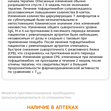
начала терапии. Описанные изменения обычно
разрешаются спустя 2-6 недель после окончания
терапии. Лечение тофацитинибом сопровождалось
дозозависимым повышением количества В-клеток.
Изменения количества циркулирующих Т-лимфоцитов и
их субпопуляций были незначительными и
непостоянными. Клиническое значение этих изменений
неизвестно. Изменение общего сывороточного уровня
IgG, М и А на протяжении 6-месячного периода лечения
пациентов с ревматоидным артритом было небольшим,
независимым от дозы и сходным с таковым при
применении плацебо. После лечения тофацитинибом
пациентов с ревматоидным артритом отмечалось
быстрое снижение сывороточного С-реактивного белка
(СРБ), что сохранялось на протяжении всего периода
лечения. Изменения уровня СРБ, отмеченные при лечении
тофацитинибом, не проходили в течение 2 недель после
отмены терапии, что свидетельствует о большей
продолжительности фармакодинамической активности
по сравнению с T
.
1/2
Имеются противопоказания, необходимо
проконсультироваться со специалистом.
НАЛИЧИЕ В АПТЕКАХ