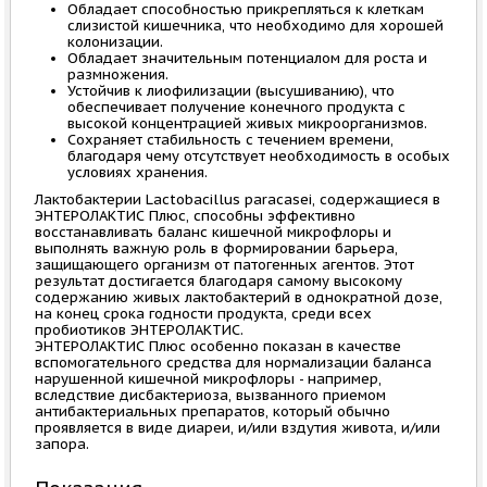
Обладает способностью прикрепляться к клеткам
слизистой кишечника, что необходимо для хорошей
колонизации.
Обладает значительным потенциалом для роста и
размножения.
Устойчив к лиофилизации (высушиванию), что
обеспечивает получение конечного продукта с
высокой концентрацией живых микроорганизмов.
Сохраняет стабильность с течением времени,
благодаря чему отсутствует необходимость в особых
условиях хранения.
Лактобактерии Lactobacillus paracasei, содержащиеся в
ЭНТЕРОЛАКТИС Плюс, способны эффективно
восстанавливать баланс кишечной микрофлоры и
выполнять важную роль в формировании барьера,
защищающего организм от патогенных агентов. Этот
результат достигается благодаря самому высокому
содержанию живых лактобактерий в однократной дозе,
на конец срока годности продукта, среди всех
пробиотиков ЭНТЕРОЛАКТИС.
ЭНТЕРОЛАКТИС Плюс особенно показан в качестве
вспомогательного средства для нормализации баланса
нарушенной кишечной микрофлоры - например,
вследствие дисбактериоза, вызванного приемом
антибактериальных препаратов, который обычно
проявляется в виде диареи, и/или вздутия живота, и/или
запора.