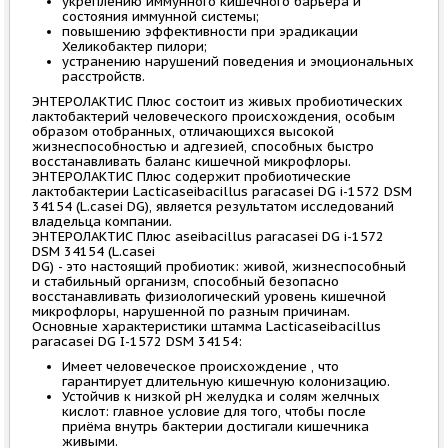
укреплению иммунного кишечного барьера и
состояния иммунной системы;
повышению эффективности при эрадикации
Хеликобактер пилори;
устранению нарушений поведения и эмоциональных
расстройств.
ЭНТЕРОЛАКТИС Плюс состоит из живых пробиотических
лактобактерий человеческого происхождения, особым
образом отобранных, отличающихся высокой
жизнеспособностью и адгезией, способных быстро
восстанавливать баланс кишечной микрофлоры.
ЭНТЕРОЛАКТИС Плюс содержит пробиотические
лактобактерии Lacticaseibacillus paracasei DG i-1572 DSM
34154 (L.casei DG), является результатом исследований
владельца компании.
ЭНТЕРОЛАКТИС Плюс aseibacillus paracasei DG i-1572
DSM 34154 (L.casei
DG) - это настоящий пробиотик: живой, жизнеспособный
и стабильный организм, способный безопасно
восстанавливать физиологический уровень кишечной
микрофлоры, нарушенной по разным причинам.
Основные характеристики штамма Lacticaseibacillus
paracasei DG I-1572 DSM 34154:
Имеет человеческое происхождение , что
гарантирует длительную кишечную колонизацию.
Устойчив к низкой pH желудка и солям желчных
кислот: главное условие для того, чтобы после
приёма внутрь бактерии достигали кишечника
живыми.