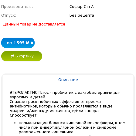
Производитель:
Софар С п А
Отпуск:
Без рецепта
Данный товар не доставляется
от 1595
В корзину
Описание
ЭТЕРОЛАКТИС Плюс - пробиотик с лактобактериями для
взрослых и детей.
Снижает риск побочных эффектов от приёма
антибиотиков, которые обычно проявляются в виде
диареи, и/или вздутия живота, и/или запора.
Способствует:
нормализации баланса кишечной микрофлоры, в том
числе при дивертикулярной болезни и синдроме
раздраженного кишечника;