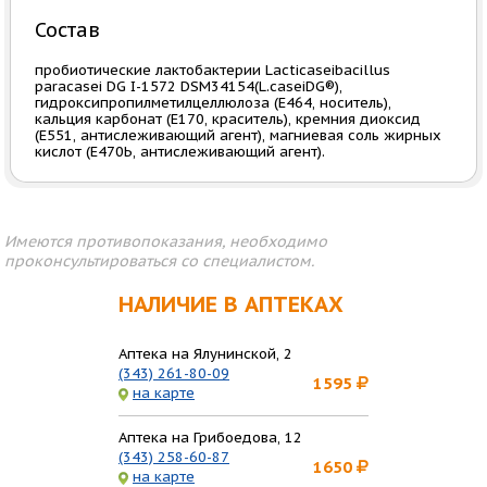
Состав
пробиотические лактобактерии Lacticaseibacillus
paracasei DG I-1572 DSM34154(L.caseiDG®),
гидроксипропилметилцеллюлоза (Е464, носитель),
кальция карбонат (Е170, краситель), кремния диоксид
(Е551, антислеживающий агент), магниевая соль жирных
кислот (Е470Ь, антислеживающий агент).
Имеются противопоказания, необходимо
проконсультироваться со специалистом.
НАЛИЧИЕ В АПТЕКАХ
Аптека на Ялунинской, 2
(343) 261-80-09
1595
на карте
Аптека на Грибоедова, 12
(343) 258-60-87
1650
на карте