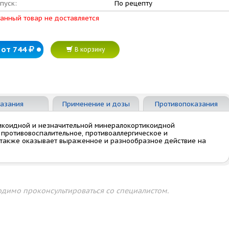
пуск:
По рецепту
анный товар не доставляется
от 744
В корзину
азания
Применение и дозы
Противопоказания
тикоидной и незначительной минералокортикоидной
 противовоспалительное, противоаллергическое и
 также оказывает выраженное и разнообразное действие на
димо проконсультироваться со специалистом.