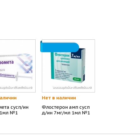
наличии
Нет в наличии
ета сусп/ин
Флостерон амп сусп
 1мл №1
д/ин 7мг/мл 1мл №1