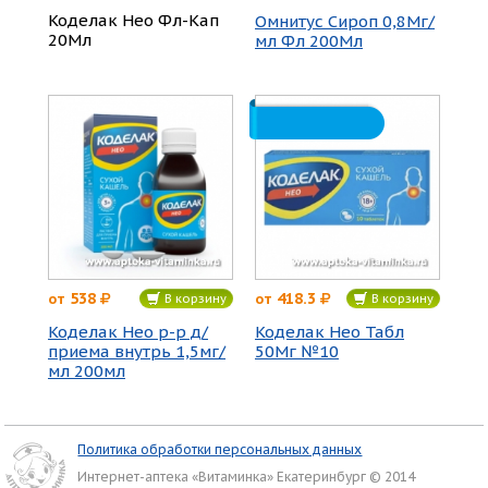
Коделак Нео Фл-Кап
Омнитус Сироп 0,8Мг/
20Мл
мл Фл 200Мл
538
418.3
от
от
В корзину
В корзину
Коделак Нео р-р д/
Коделак Нео Табл
приема внутрь 1,5мг/
50Мг №10
мл 200мл
Политика обработки персональных данных
Интернет-аптека «Витаминка» Екатеринбург © 2014