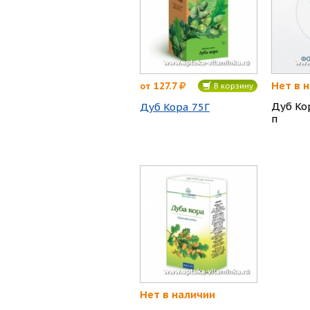
Нет в 
127.7
от
В корзину
Дуб Ко
Дуб Кора 75Г
п
Нет в наличии