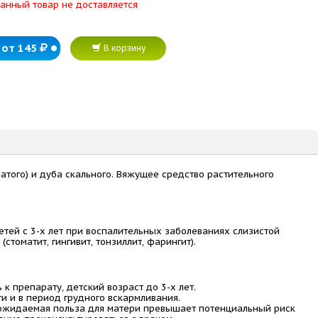
анный товар не доставляется
от 145
В корзину
атого) и дуба скального. Вяжущее средство растительного
етей с 3-х лет при воспалительных заболеваниях слизистой
 (стоматит, гингивит, тонзиллит, фарингит).
к препарату, детский возраст до 3-х лет.
 и в период грудного вскармливания.
ожидаемая польза для матери превышает потенциальный риск