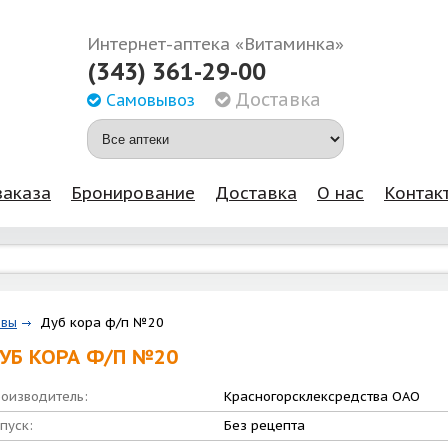
Интернет-аптека «Витаминка»
(343) 361-29-00
Доставка
Самовывоз
заказа
Бронирование
Доставка
О нас
Контак
Дуб кора ф/п №20
авы
УБ КОРА Ф/П №20
оизводитель:
Красногорсклексредства ОАО
пуск:
Без рецепта