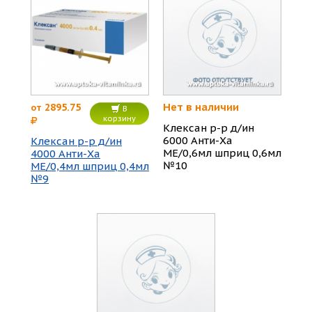
Нет в наличии
2895.75
от
В
корзину
Клексан р-р д/ин
6000 Анти-Ха
Клексан р-р д/ин
МЕ/0,6мл шприц 0,6мл
4000 Анти-Ха
№10
МЕ/0,4мл шприц 0,4мл
№9