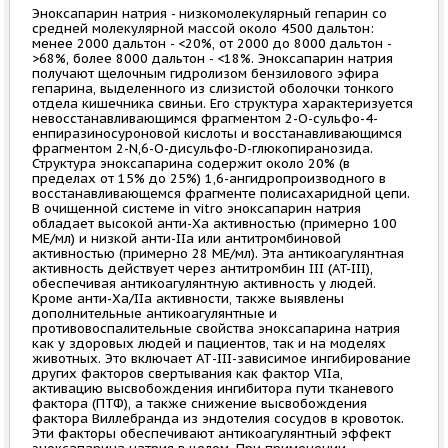
Эноксапарин натрия - низкомолекулярный гепарин со
средней молекулярной массой около 4500 дальтон:
менее 2000 дальтон - <20%, от 2000 до 8000 дальтон -
>68%, более 8000 дальтон - <18%. Эноксапарин натрия
получают щелочным гидролизом бензилового эфира
гепарина, выделенного из слизистой оболочки тонкого
отдела кишечника свиньи. Его структура характеризуется
невосстанавливающимся фрагментом 2-O-сульфо-4-
енпиразиносуроновой кислоты и восстанавливающимся
фрагментом 2-N,6-O-дисульфо-D-глюкопиранозида.
Структура эноксапарина содержит около 20% (в
пределах от 15% до 25%) 1,6-ангидропроизводного в
восстанавливающемся фрагменте полисахаридной цепи.
В очищенной системе in vitro эноксапарин натрия
обладает высокой анти-Ха активностью (примерно 100
МЕ/мл) и низкой анти-IIa или антитромбиновой
активностью (примерно 28 МЕ/мл). Эта антикоагулянтная
активность действует через антитромбин III (AT-III),
обеспечивая антикоагулянтную активность у людей.
Кроме анти-Ха/IIа активности, также выявлены
дополнительные антикоагулянтные и
противовоспалительные свойства эноксапарина натрия
как у здоровых людей и пациентов, так и на моделях
животных. Это включает АТ-III-зависимое ингибирование
других факторов свертывания как фактор VIIa,
активацию высвобождения ингибитора пути тканевого
фактора (ПТФ), а также снижение высвобождения
фактора Виллебранда из эндотелия сосудов в кровоток.
Эти факторы обеспечивают антикоагулянтный эффект