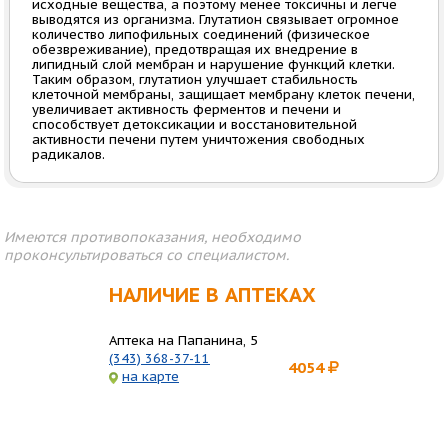
исходные вещества, а поэтому менее токсичны и легче
выводятся из организма. Глутатион связывает огромное
количество липофильных соединений (физическое
обезвреживание), предотвращая их внедрение в
липидный слой мембран и нарушение функций клетки.
Таким образом, глутатион улучшает стабильность
клеточной мембраны, защищает мембрану клеток печени,
увеличивает активность ферментов и печени и
способствует детоксикации и восстановительной
активности печени путем уничтожения свободных
радикалов.
Имеются противопоказания, необходимо
проконсультироваться со специалистом.
НАЛИЧИЕ В АПТЕКАХ
Аптека на Папанина, 5
(343) 368-37-11
4054
на карте