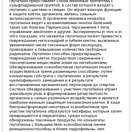
Глутатион представляет собой линейный трипептид с
сульфгидрильной группой, в состав которого входят L-
глутамин, L-цистеин и глицин. Он играет важную функцию
в защите клеток организма, являясь сильным
антиоксидантом. В организме человека нехватка
глутатиона ведет к возникновению многих болезней,
таких как болезнь Паркинсона, тирозинемия I типа,
отравление алкоголем и другие. Эксперименты in vivo и in
vitro показали, что нехватка глутатиона может привести к
повреждению митохондрий и гибели клеток, вызванных
увеличением числа токсичных форм кислорода,
приводящих к повышению количества свободных
радикалов. Глутатион способен предотвращать
повреждения клеток посредством соединения с
токсическими веществами и/или их метаболитами.
Обезвреживание ксенобиотиков глутатионом может
осуществляться тремя различными способами: путем
конъюгации субстрата с глутатионом, в результате
нуклеофильного замещения и в результате
восстановления органических пероксидов до спиртов.
Система обезвреживания с участием глутатиона играет
уникальную роль в формировании резистентности
организма к самым различным воздействиям и является
наиболее важным защитным механизмом клетки. В ходе
биотрансформации некоторых ксенобиотиков при
участии глутатиона образуются тиоэфиры, которые затем
превращаются в меркаптаны, среди которых
обнаружены токсичные продукты. Но конъюгаты
глутатиона с большинством ксенобиотиков менее
реакционноспособны и более гидрофильны, чем