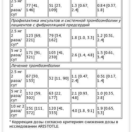
2.5 мг
2
77 [41,
51 [23,
1.3 [0.67,
0.84 [0.37,
раза/
146]
109]
2.4]
1.8]
сут
Профилактика инсультов и системной тромбоэмболии у
пациентов с фибрилляцией предсердий
2.5 мг
2
123 [69,
79 [34,
1.2 [0.51,
1.8 [1.0, 3.3]
раза/
221]
162]
2.4]
сут*
5 мг 2
171 [91,
103 [41,
1.5 [0.61,
раза/
2.6 [1.4, 4.8]
321]
230]
3.4]
сут
Лечение тромбоэмболии
2.5 мг
2
67 [30,
1.1 [0.47,
0.51 [0.17,
32 [11, 90]
раза/
153]
2.4]
1.4]
сут
5 мг 2
132 [59,
63 [22,
2.1 [0.93,
1.0 [0.35,
раза/
302]
177]
4.8]
2.8]
сут
10 мг 2
251 [111,
120 [41,
1.9 [0.65,
раза/
4.0 [1.8, 9.1]
572]
335]
5.3]
сут
* Коррекция дозы согласно критериям снижения дозы в
исследовании ARISTOTLE.