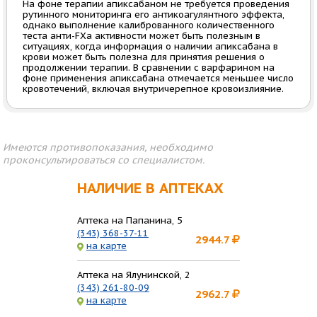
На фоне терапии апиксабаном не требуется проведения
рутинного мониторинга его антикоагулянтного эффекта,
однако выполнение калиброванного количественного
теста анти-FXa активности может быть полезным в
ситуациях, когда информация о наличии апиксабана в
крови может быть полезна для принятия решения о
продолжении терапии. В сравнении с варфарином на
фоне применения апиксабана отмечается меньшее число
кровотечений, включая внутричерепное кровоизлияние.
Имеются противопоказания, необходимо
проконсультироваться со специалистом.
НАЛИЧИЕ В АПТЕКАХ
Аптека на Папанина, 5
(343) 368-37-11
2944.7
на карте
Аптека на Ялунинской, 2
(343) 261-80-09
2962.7
на карте