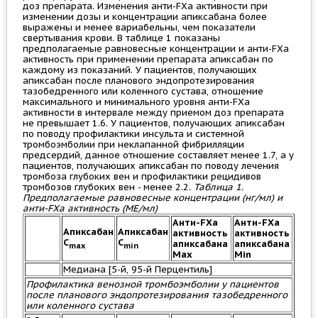
доз препарата. Изменения анти-FXa активности при
изменении дозы и концентрации апиксабана более
выражены и менее вариабельны, чем показатели
свертывания крови. В таблице 1 показаны
предполагаемые равновесные концентрации и анти-FXa
активность при применении препарата апиксабан по
каждому из показаний. У пациентов, получающих
апиксабан после планового эндопротезирования
тазобедренного или коленного сустава, отношение
максимального и минимального уровня анти-FXa
активности в интервале между приемом доз препарата
не превышает 1.6. У пациентов, получающих апиксабан
по поводу профилактики инсульта и системной
тромбоэмболии при неклапанной фибрилляции
предсердий, данное отношение составляет менее 1.7, а у
пациентов, получающих апиксабан по поводу лечения
тромбоза глубоких вен и профилактики рецидивов
тромбозов глубоких вен - менее 2.2.
Таблица 1.
Предполагаемые равновесные концентрации (нг/мл) и
анти-FXa активность (МЕ/мл)
Анти-FXa
Анти-FXa
Апиксабан
Апиксабан
активность
активность
C
C
апиксабана
апиксабана
max
min
Max
Min
Медиана [5-й, 95-й Перцентиль]
Профилактика венозной тромбоэмболии у пациентов
после планового эндопротезирования тазобедренного
или коленного сустава