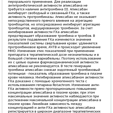
перорального применения. Для реализации
антитромботической активности апиксабана не
требуется наличия антитромбина III. Апиксабан
ингибирует свободный и связанный FXa, а также
активность протромбиназы. Апиксабан не оказывает
непосредственного прямого влияния на агрегацию
тромбоцитов, но опосредованно ингибирует агрегацию
тромбоцитов, индуцированную тромбином. За счет
ингибирования активности FXa апиксабан
предотвращает образование тромбина и тромбов. В
результате подавления FXa изменяются значения
показателей системы свертывания крови: удлиняется
протромбиновое время, АЧТВ и происходит увеличение
МНО. Изменения этих показателей при применении
препарата в терапевтической дозе незначительны и в
большой степени вариабельны. Поэтому использование
их с целью оценки фармакодинамической активности
апиксабана не рекомендуется. В тесте генерации
тромбина апиксабан снижал эндогенный тромбиновый
потенциал - показатель образования тромбина в плазме
крови человека. Ингибирование апиксабаном активности
FXa доказано с помощью хромогенного теста с
использованием гепарина Rotachrom. Изменение анти-
FXa активности прямо пропорционально повышению
концентрации апиксабана в плазме крови, при этом
максимальные значения активности наблюдаются при
достижении максимальной концентрации апиксабана в
плазме крови. Линейная зависимость между
концентрацией и анти-FXa активностью апиксабана
регистрируется в широком диапазоне терапевтических