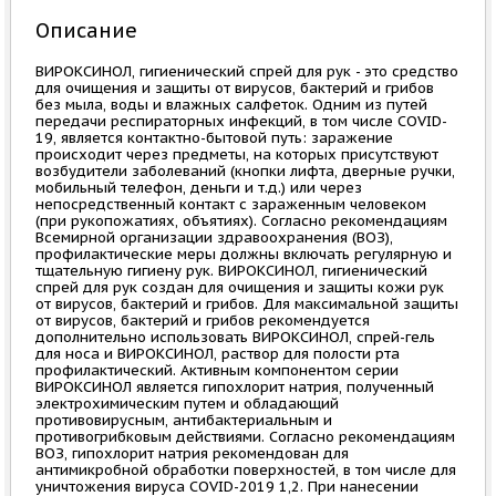
Описание
ВИРОКСИНОЛ, гигиенический спрей для рук - это средство
для очищения и защиты от вирусов, бактерий и грибов
без мыла, воды и влажных салфеток. Одним из путей
передачи респираторных инфекций, в том числе COVID-
19, является контактно-бытовой путь: заражение
происходит через предметы, на которых присутствуют
возбудители заболеваний (кнопки лифта, дверные ручки,
мобильный телефон, деньги и т.д.) или через
непосредственный контакт с зараженным человеком
(при рукопожатиях, объятиях). Согласно рекомендациям
Всемирной организации здравоохранения (ВОЗ),
профилактические меры должны включать регулярную и
тщательную гигиену рук. ВИРОКСИНОЛ, гигиенический
спрей для рук создан для очищения и защиты кожи рук
от вирусов, бактерий и грибов. Для максимальной защиты
от вирусов, бактерий и грибов рекомендуется
дополнительно использовать ВИРОКСИНОЛ, спрей-гель
для носа и ВИРОКСИНОЛ, раствор для полости рта
профилактический. Активным компонентом серии
ВИРОКСИНОЛ является гипохлорит натрия, полученный
электрохимическим путем и обладающий
противовирусным, антибактериальным и
противогрибковым действиями. Согласно рекомендациям
ВОЗ, гипохлорит натрия рекомендован для
антимикробной обработки поверхностей, в том числе для
уничтожения вируса COVID-2019 1,2. При нанесении