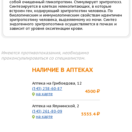
собой очищенный гликопротеин. Стимулирует эритропоэз.
Синтезируется в клетках млекопитающих, в которые
встроен ген, кодирующий эритропоэтин человека. По
биологическим и иммунологическим свойствам идентичен
эритропоэтину человека, выделяемому из мочи. Синтез
эндогенного эритропоэтина осуществляется в почках и
зависит от уровня оксигенации крови.
Имеются противопоказания, необходимо
проконсультироваться со специалистом.
НАЛИЧИЕ В АПТЕКАХ
Аптека на Грибоедова, 12
(343) 258-60-87
4300
на карте
Аптека на Ялунинской, 2
(343) 261-80-09
5555.4
на карте