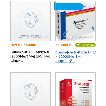
Нет в наличии
3900
от
В корзину
Бинокрит 16,8Мкг/мл
Эральфон Р-Р В/в И П/
(2000Ме/1Мл) 1Мл №6
к 10000Ме 1Мл
Шприц
Шприц №1