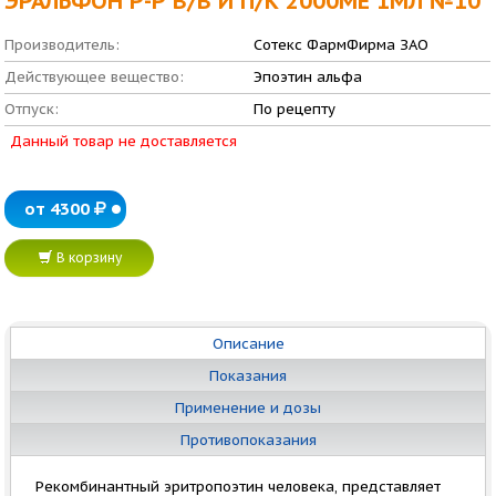
ЭРАЛЬФОН Р-Р В/В И П/К 2000МЕ 1МЛ №10
Производитель:
Сотекс ФармФирма ЗАО
Действующее вещество:
Эпоэтин альфа
Отпуск:
По рецепту
Данный товар не доставляется
от 4300
В корзину
Описание
Показания
Применение и дозы
Противопоказания
Рекомбинантный эритропоэтин человека, представляет