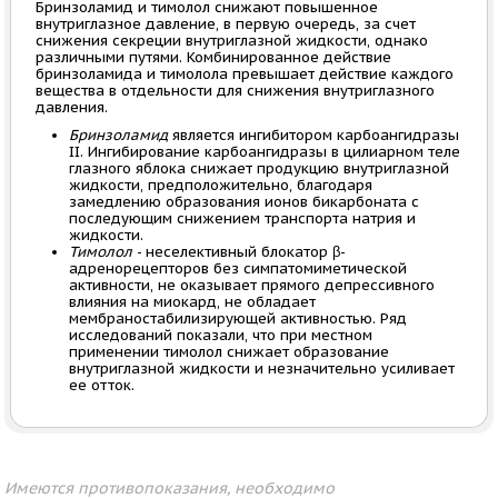
Бринзоламид и тимолол снижают повышенное
внутриглазное давление, в первую очередь, за счет
снижения секреции внутриглазной жидкости, однако
различными путями. Комбинированное действие
бринзоламида и тимолола превышает действие каждого
вещества в отдельности для снижения внутриглазного
давления.
Бринзоламид
является ингибитором карбоангидразы
II. Ингибирование карбоангидразы в цилиарном теле
глазного яблока снижает продукцию внутриглазной
жидкости, предположительно, благодаря
замедлению образования ионов бикарбоната с
последующим снижением транспорта натрия и
жидкости.
Тимолол
- неселективный блокатор β-
адренорецепторов без симпатомиметической
активности, не оказывает прямого депрессивного
влияния на миокард, не обладает
мембраностабилизирующей активностью. Ряд
исследований показали, что при местном
применении тимолол снижает образование
внутриглазной жидкости и незначительно усиливает
ее отток.
Имеются противопоказания, необходимо