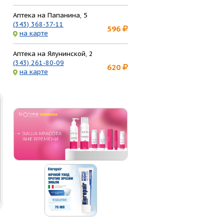
Аптека на Папанина, 5
(343) 368-37-11
596
на карте
Аптека на Ялунинской, 2
(343) 261-80-09
620
на карте