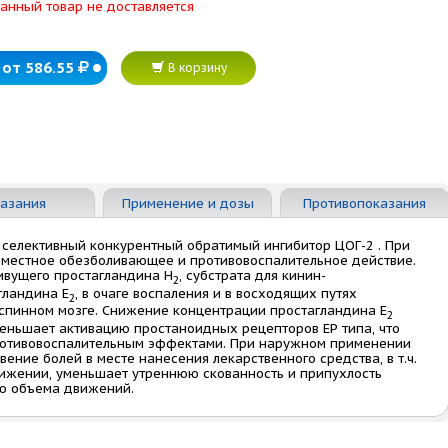
анный товар не доставляется
от 586.55
В корзину
азания
Применение и дозы
Противопоказания
 селективный конкурентный обратимый ингибитор ЦОГ-2 . При
местное обезболивающее и противовоспалительное действие.
вущего простагландина Н
, субстрата для кинин-
2
гландина Е
, в очаге воспаления и в восходящих путях
2
спинном мозге. Снижение концентрации простагландина Е
2
меньшает активацию простаноидных рецепторов ЕР типа, что
противовоспалительным эффектами. При наружном применении
ение болей в месте нанесения лекарственного средства, в т.ч.
движении, уменьшает утреннюю скованность и припухлость
ию объема движений.