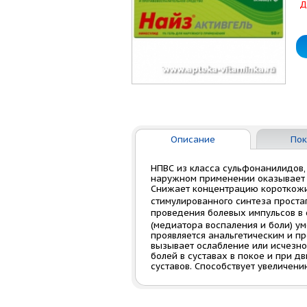
Д
Описание
Пок
НПВС из класса сульфонанилидов,
наружном применении оказывает 
Снижает концентрацию короткожи
стимулированного синтеза проста
проведения болевых импульсов в 
(медиатора воспаления и боли) у
проявляется анальгетическим и 
вызывает ослабление или исчезнов
болей в суставах в покое и при 
суставов. Способствует увеличен