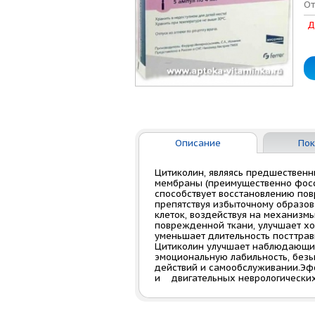
От
Д
Описание
Пок
Цитиколин, являясь предшественн
мембраны (преимущественно фосф
способствует восстановлению по
препятствуя избыточному образо
клеток, воздействуя на механизм
поврежденной ткани, улучшает хо
уменьшает длительность посттрав
Цитиколин улучшает наблюдающиес
эмоциональную лабильность, без
действий и самообслуживани
и двигательных неврологических