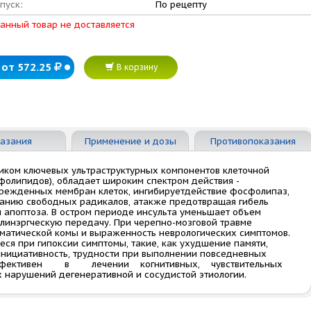
пуск:
По рецепту
анный товар не доставляется
от 572.25
В корзину
азания
Применение и дозы
Противопоказания
иком ключевых ультраструктурных компонентов клеточной
олипидов), обладает широким спектром действия -
врежденных мембран клеток, ингибируетдействие фосфолипаз,
ванию свободных радикалов, атакже предотвращая гибель
ы апоптоза. В остром периоде инсульта уменьшает объем
линэргческую передачу. При черепно-мозговой травме
матической комы и выраженность неврологических симптомов.
я при гипоксии симптомы, такие, как ухудшение памяти,
ынициативность, трудности при выполнении повседневных
и.Эффективен в лечении когнитивных, чувствительных
 нарушений дегенеративной и сосудистой этиологии.