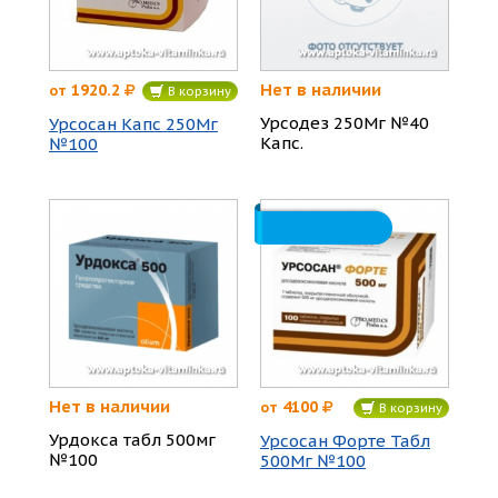
Нет в наличии
1920.2
от
В корзину
Урсодез 250Мг №40
Урсосан Капс 250Мг
Капс.
№100
Нет в наличии
4100
от
В корзину
Урдокса табл 500мг
Урсосан Форте Табл
№100
500Мг №100