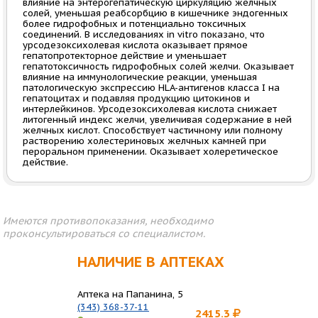
влияние на энтерогепатическую циркуляцию желчных
солей, уменьшая реабсорбцию в кишечнике эндогенных
более гидрофобных и потенциально токсичных
соединений. В исследованиях in vitro показано, что
урсодезоксихолевая кислота оказывает прямое
гепатопротекторное действие и уменьшает
гепатотоксичность гидрофобных солей желчи. Оказывает
влияние на иммунологические реакции, уменьшая
патологическую экспрессию HLA-антигенов класса I на
гепатоцитах и подавляя продукцию цитокинов и
интерлейкинов. Урсодезоксихолевая кислота снижает
литогенный индекс желчи, увеличивая содержание в ней
желчных кислот. Способствует частичному или полному
растворению холестериновых желчных камней при
пероральном применении. Оказывает холеретическое
действие.
Имеются противопоказания, необходимо
проконсультироваться со специалистом.
НАЛИЧИЕ В АПТЕКАХ
Аптека на Папанина, 5
(343) 368-37-11
2415.3