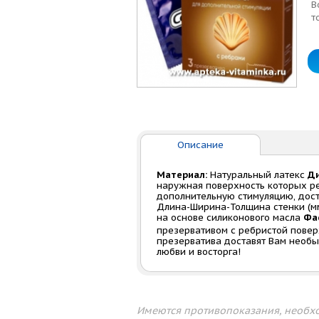
В
т
Описание
Материал:
Натуральный латекс
Ди
наружная поверхность которых ре
дополнительную стимуляцию, дос
Длина-Ширина-Толщина стенки (м
на основе силиконового масла
Фа
презервативом с ребристой пове
презерватива доставят Вам необы
любви и восторга!
Имеются противопоказания, необхо