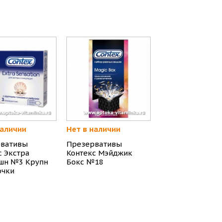
наличии
Нет в наличии
вативы
Презервативы
с Экстра
Контекс Мэйджик
шн №3 Крупн
Бокс №18
очки