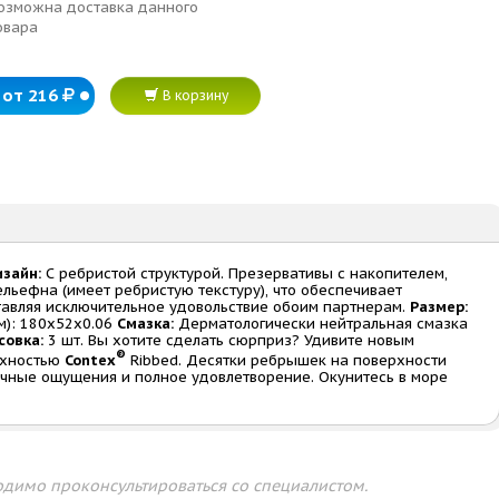
озможна доставка данного
овара
от 216
В корзину
зайн:
С ребристой структурой. Презервативы с накопителем,
льефна (имеет ребристую текстуру), что обеспечивает
тавляя исключительное удовольствие обоим партнерам.
Размер:
м): 180х52х0.06
Смазка:
Дерматологически нейтральная смазка
совка:
3 шт. Вы хотите сделать сюрприз? Удивите новым
®
рхностью
Contex
Ribbed. Десятки ребрышек на поверхности
чные ощущения и полное удовлетворение. Окунитесь в море
димо проконсультироваться со специалистом.