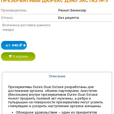
ПРЕЗЕРВАТИВЫ ДЮРЕКС ДУАЛ ЭКСТАЗ №3
Производитель:
Реккит Бенкизер
Отпуск:
Без рецепта
Возможна доставка данного
товара
от 440
В корзину
Описание
Презервативы Durex Dual Extase разработаны для
достижения оргазма обоими партнерами. Анестетик
(бензокаин) внутри презервативов Durex Dual Extase
может продлить половой акт мужчины, а ребра и
пупырышки на поверхности презерватива могут усилить
стимуляцию и ускорить наступление оргазма женщины.
Обоюдное удовольствие – один из приоритетов