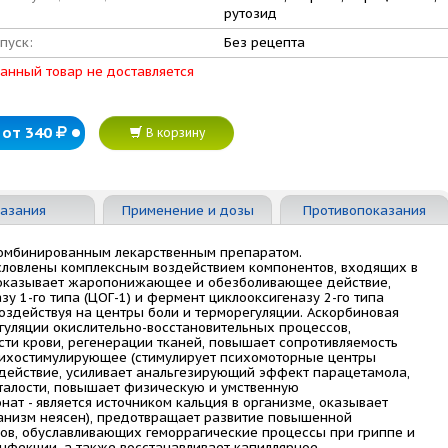
рутозид
пуск:
Без рецепта
анный товар не доставляется
от 340
В корзину
азания
Применение и дозы
Противопоказания
комбинированным лекарственным препаратом.
ловлены комплексным воздействием компонентов, входящих в
- оказывает жаропонижающее и обезболивающее действие,
у 1-го типа (ЦОГ-1) и фермент циклооксигеназу 2-го типа
оздействуя на центры боли и терморегуляции. Аскорбиновая
егуляции окислительно-восстановительных процессов,
сти крови, регенерации тканей, повышает сопротивляемость
психостимулирующее (стимулирует психомоторные центры
е действие, усиливает анальгезирующий эффект парацетамола,
сталости, повышает физическую и умственную
нат - является источником кальция в организме, оказывает
анизм неясен), предотвращает развитие повышенной
дов, обуславливающих геморрагические процессы при гриппе и
нфекции, а также восстанавливает капиллярное