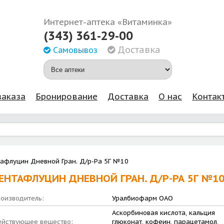
Интернет-аптека «Витаминка»
(343) 361-29-00
Доставка
Самовывоз
заказа
Бронирование
Доставка
О нас
Контак
афлуцин Дневной Гран. Д/р-Ра 5Г №10
ЕНТАФЛУЦИН ДНЕВНОЙ ГРАН. Д/Р-РА 5Г №1
оизводитель:
Уралбиофарм ОАО
Аскорбиновая кислота, кальция
йствующее вещество:
глюконат, кофеин, парацетамол,