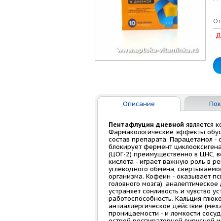
От
Д
Описание
Пок
Пентафлуцин дневной
является 
Фармакологические эффекты обус
состав препарата. Парацетамол 
блокирует фермент циклооксигеназ
(ЦОГ-2) преимущественно в ЦНС, в
кислота - играет важную роль в р
углеводного обмена, свертываемо
организма. Кофеин - оказывает 
головного мозга), аналептическо
устраняет сонливость и чувство у
работоспособность. Кальция глюко
антиаллергическое действие (мех
проницаемости - и ломкости сосу
острой респираторной вирусной и