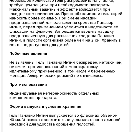
Небольшое количество геля распределить на участке,
требующем защиты, при необходимости повторить.
Максимальный защитный эффект наблюдается при
ежедневном применении. При необходимости гель-спрей
наносить более обильно. При смене насадки,
предназначенной для распыления средства Панавир
Интим, перед применением убедиться в надежности её
фиксации на флаконе. Запрещается вводить насадку,
предназначенную для распыления средства Панавир
Интим, в полости организма более чем на 2 см. Хранить в
месте, недоступном для детей.
Побочные явления
Не выявлены. Гель Панавир Интим безвреден, нетоксичен,
не имеет противопоказаний к многократному
идлительному применению, в том числе у беременных
женщин. Аллергических реакций не отмечалось.
Противопоказания
Индивидуальная непереносимость отдельных
компонентов препарата.
Форма выпуска и условия хранения
Гель Панавир Интим выпускается во флаконах объёмом
40 мл. Упаковка дополнительно укомплектована длинной
насадкой для удобства орошения полостей.