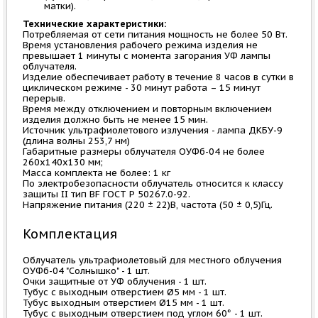
матки).
Технические характеристики:
Потребляемая от сети питания мощность не более 50 Вт.
Время установления рабочего режима изделия не
превышает 1 минуты с момента загорания УФ лампы
облучателя.
Изделие обеспечивает работу в течение 8 часов в сутки в
циклическом режиме - 30 минут работа – 15 минут
перерыв.
Время между отключением и повторным включением
изделия должно быть не менее 15 мин.
Источник ультрафиолетового излучения - лампа ДКБУ-9
(длина волны 253,7 нм)
Габаритные размеры облучателя ОУФб-04 не более
260х140х130 мм;
Масса комплекта не более: 1 кг
По электробезопасности облучатель относится к классу
защиты II тип BF ГОСТ Р 50267.0-92.
Напряжение питания (220 ± 22)В, частота (50 ± 0,5)Гц.
Комплектация
Облучатель ультрафиолетовый для местного облучения
ОУФб-04 "Солнышко" - 1 шт.
Очки защитные от УФ облучения - 1 шт.
Тубус с выходным отверстием Ø5 мм - 1 шт.
Тубус выходным отверстием Ø15 мм - 1 шт.
Тубус с выходным отверстием под углом 60° - 1 шт.