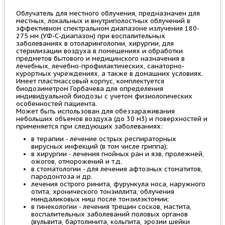
Облучатель для местного облучения, предназначен для
местных, локальных и внутриполостных облучений в
эффективном спектральном диапазоне излучения 180-
275 нм (УФ-С-диапазон) при воспалительных
заболеваниях в отоларингологии, хирургии, для
стерилизации воздуха в помещениях и обработки
предметов бытового и медицинского назначения в
лечебных, лечебно-профилактических, санаторно-
курортных учреждениях, а также в домашних условиях.
Имеет пластмассовый корпус, комплектуется
биодозиметром Горбачева для определения
индивидуальной биодозы с учетом физиологических
особенностей пациента.
Может быть использован для обеззараживания
небольших объемов воздуха (до 30 м3) и поверхностей и
применяется при следующих заболеваниях:
в терапии - лечение острых респираторных
вирусных инфекций (в том числе гриппа);
в хирургии - лечения гнойных ран и язв, пролежней,
ожогов, отморожений и т.д.
в стоматологии - для лечения афтозных стоматитов,
пародонтоза и др.
лечения острого ринита, фурункула носа, наружного
отита, хронического тонзиллита, облучения
миндаликовых ниш после тонзилэктомии;
в гинекологии - лечения трещин сосков, мастита,
воспалительных заболеваний половых органов
(вульвита, бартолинита, кольпита, эрозии шейки