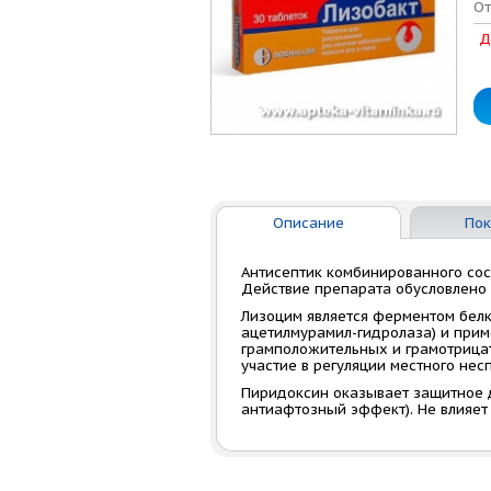
От
Д
Описание
Пок
Антисептик комбинированного сос
Действие препарата обусловлено 
Лизоцим является ферментом белк
ацетилмурамил-гидролаза) и прим
грамположительных и грамотрицат
участие в регуляции местного не
Пиридоксин оказывает защитное д
антиафтозный эффект). Не влияет