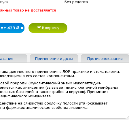
пуск:
Без рецепта
анный товар не доставляется
от 429
В корзину
азания
Применение и дозы
Противопоказания
тава для местного применения в ЛОР-практике и стоматологии.
входящими в его состав компонентами.
овой природы (муколитический энзим мукопептид-N-
еняется как антисептик (вызывает лизис клеточной мембраны
ельных бактерий, а также грибов и вирусов). Принимает
специфического иммунитета.
ействие на слизистую оболочку полости рта (оказывает
 на фармакодинамические свойства лизоцима.