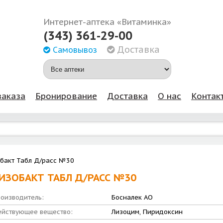
Интернет-аптека «Витаминка»
(343) 361-29-00
Доставка
Самовывоз
заказа
Бронирование
Доставка
О нас
Контак
бакт Табл Д/расс №30
ИЗОБАКТ ТАБЛ Д/РАСС №30
оизводитель:
Босналек АО
йствующее вещество:
Лизоцим, Пиридоксин