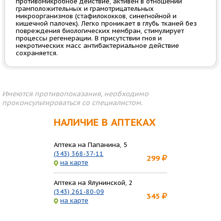
противомикробное действие, активен в отношении
грамположительных и грамотрицательных
микроорганизмов (стафилококков, синегнойной и
кишечной палочек). Легко проникает в глубь тканей без
повреждения биологических мембран, стимулирует
процессы регенерации. В присутствии гноя и
некротических масс антибактериальное действие
сохраняется.
Имеются противопоказания, необходимо
проконсультироваться со специалистом.
НАЛИЧИЕ В АПТЕКАХ
Аптека на Папанина, 5
(343) 368-37-11
299
на карте
Аптека на Ялунинской, 2
(343) 261-80-09
345
на карте