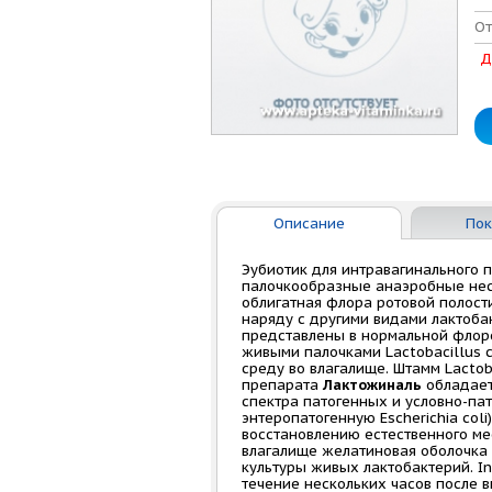
От
Д
Описание
Пок
Эубиотик для интравагинального п
палочкообразные анаэробные несп
облигатная флора ротовой полости,
наряду с другими видами лактобактер
представлены в нормальной флор
живыми палочками Lactobacillus c
среду во влагалище. Штамм Lactoba
препарата
Лактожиналь
обладает
спектра патогенных и условно-пат
энтеропатогенную Escherichia col
восстановлению естественного ме
влагалище желатиновая оболочка
культуры живых лактобактерий. In v
течение нескольких часов после 