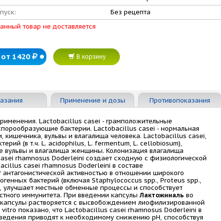
пуск:
Без рецепта
анный товар не доставляется
от 1420
В корзину
азания
Применение и дозы
Противопоказания
рименения. Lactobacillus casei - грамположительные
орообразующие бактерии. Lactobacillus casei - нормальная
 кишечника, вульвы и влагалища человека. Lactobacillus casei,
ий (в т.ч. L. acidophilus, L. fermentum, L. cellobiosum),
е вульвы и влагалища женщины. Колонизация влагалища
asei rhamnosus Doderleini создает сходную с физиологической
cillus casei rhamnosus Doderleini в составе
 антагонистической активностью в отношении широкого
огенных бактерий (включая Staphylococcus spp., Proteus spp.,
i), улучшает местные обменные процессы и способствует
стного иммунитета. При введении капсулы
Лактожиналь
во
 капсулы растворяется с высвобождением лиофилизированной
itro показано, что Lactobacillus casei rhamnosus Doderleini в
введения приводят к необходимому снижению рН, способствуя