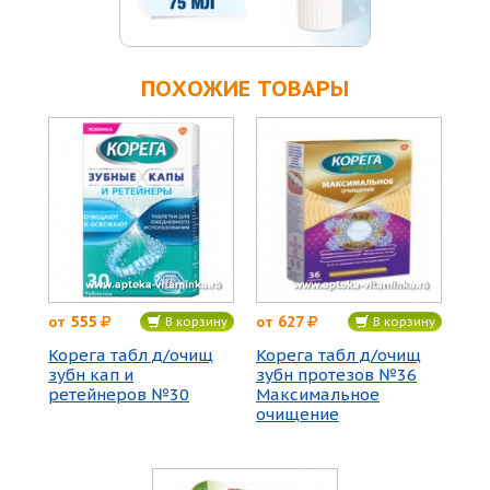
ПОХОЖИЕ ТОВАРЫ
555
627
от
от
В корзину
В корзину
Корега табл д/очищ
Корега табл д/очищ
зубн кап и
зубн протезов №36
ретейнеров №30
Максимальное
очищение