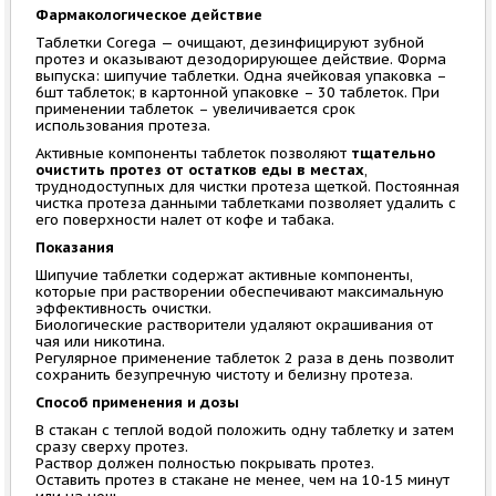
Фармакологическое действие
Таблетки Corega — очищают, дезинфицируют зубной
протез и оказывают дезодорирующее действие. Форма
выпуска: шипучие таблетки. Одна ячейковая упаковка –
6шт таблеток; в картонной упаковке – 30 таблеток. При
применении таблеток – увеличивается срок
использования протеза.
Активные компоненты таблеток позволяют
тщательно
очистить протез от остатков еды в местах
,
труднодоступных для чистки протеза щеткой. Постоянная
чистка протеза данными таблетками позволяет удалить с
его поверхности налет от кофе и табака.
Показания
Шипучие таблетки содержат активные компоненты,
которые при растворении обеспечивают максимальную
эффективность очистки.
Биологические растворители удаляют окрашивания от
чая или никотина.
Регулярное применение таблеток 2 раза в день позволит
сохранить безупречную чистоту и белизну протеза.
Способ применения и дозы
В стакан с теплой водой положить одну таблетку и затем
сразу сверху протез.
Раствор должен полностью покрывать протез.
Оставить протез в стакане не менее, чем на 10-15 минут