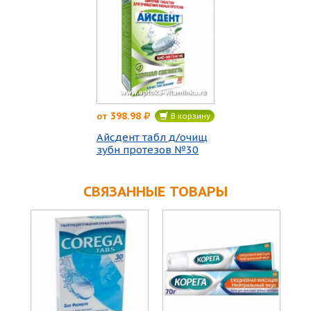
398.98
от
В корзину
Айсдент табл д/очищ
зубн протезов №30
СВЯЗАННЫЕ ТОВАРЫ