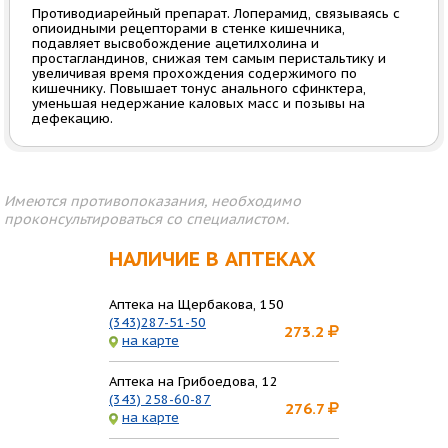
Противодиарейный препарат. Лоперамид, связываясь с
опиоидными рецепторами в стенке кишечника,
подавляет высвобождение ацетилхолина и
простагландинов, снижая тем самым перистальтику и
увеличивая время прохождения содержимого по
кишечнику. Повышает тонус анального сфинктера,
уменьшая недержание каловых масс и позывы на
дефекацию.
Имеются противопоказания, необходимо
проконсультироваться со специалистом.
НАЛИЧИЕ В АПТЕКАХ
Аптека на Щербакова, 150
(343)287-51-50
273.2
на карте
Аптека на Грибоедова, 12
(343) 258-60-87
276.7
на карте