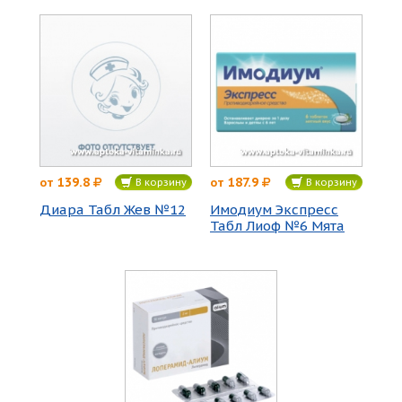
139.8
187.9
от
от
В корзину
В корзину
Диара Табл Жев №12
Имодиум Экспресс
Табл Лиоф №6 Мята