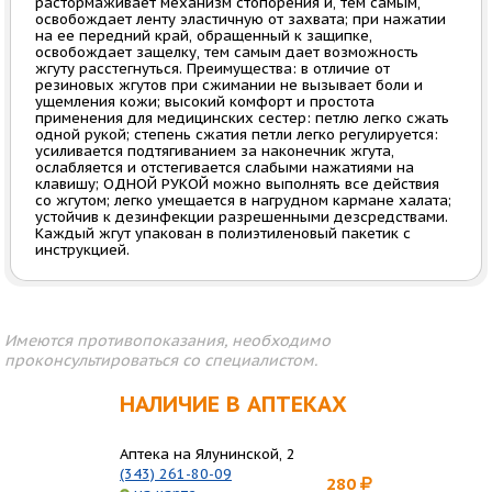
растормаживает механизм стопорения и, тем самым,
освобождает ленту эластичную от захвата; при нажатии
на ее передний край, обращенный к защипке,
освобождает защелку, тем самым дает возможность
жгуту расстегнуться. Преимущества: в отличие от
резиновых жгутов при сжимании не вызывает боли и
ущемления кожи; высокий комфорт и простота
применения для медицинских сестер: петлю легко сжать
одной рукой; степень сжатия петли легко регулируется:
усиливается подтягиванием за наконечник жгута,
ослабляется и отстегивается слабыми нажатиями на
клавишу; ОДНОЙ РУКОЙ можно выполнять все действия
со жгутом; легко умещается в нагрудном кармане халата;
устойчив к дезинфекции разрешенными дезсредствами.
Каждый жгут упакован в полиэтиленовый пакетик с
инструкцией.
Имеются противопоказания, необходимо
проконсультироваться со специалистом.
НАЛИЧИЕ В АПТЕКАХ
Аптека на Ялунинской, 2
(343) 261-80-09
280