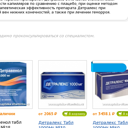
ти капилляров по сравнению с плацебо, при оценке методом
рапевтическая эффективность препарата Детралекс при
 вен нижних конечностей, а также при лечении геморроя.
димо проконсультироваться со специалистом.
наличии
2065
3438.1
от
от
В корзину
В к
енол табл
Детралекс Табл
Детралекс Табл
 №18
1000Мг №30
1000Мг №60