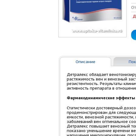
От
Д
Описание
Пок
Детралекс обладает венотонизир
растяжимость вен и венозный зас
резистентность. Результаты кли
активность препарата в отношени
Фармакодинамические эффекты
Статистически достоверный дозо
продемонстрирован для следующи
емкости, венозной растяжимости,
заболеваний вен оптимальное соо
Детралекс повышает венозный то
показано уменьшение времени ве
нарушения микроциркуляции, посл