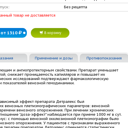
пуск:
Без рецепта
анный товар не доставляется
от 1310
В корзину
азания
Применение и дозы
Противопоказания
ующим и ангиопротекторным свойствами. Препарат уменьшает
той, снижает проницаемость капилляров и повышает их
нических исследований подтверждают фармакологическую
и показателей венозной гемодинамики.
зависимый эффект препарата Детралекс был
х венозных плетизмографических параметров: венозной
 времени венозного опорожнения. При лечении хронических
тношение "доза-эффект" наблюдается при приеме 1000 мг в сут.
нус: с помощью венозной окклюзионной плетизмографии было
нозного опорожнения. У пациентов с признаками выраженного
е терапии препаратом Детралекс отмечается статистически