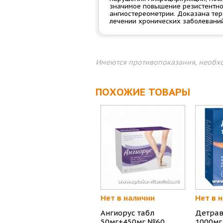
значимое повышение резистентнос
ангиостереометрии. Доказана те
лечении хронических заболеваний
Имеются противопоказания, необхо
ПОХОЖИЕ ТОВАРЫ
Нет в наличии
Нет в 
Ангиорус табл
Детрав
50мг+450мг №60
1000мг