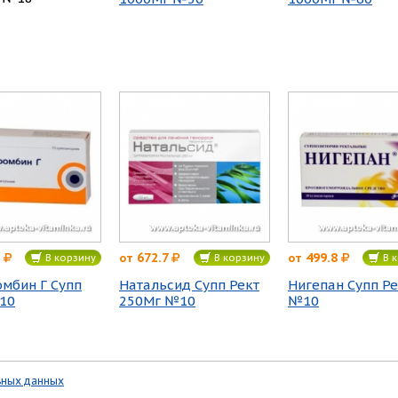
672.7
499.8
от
от
В корзину
В корзину
В к
омбин Г Супп
Натальсид Супп Рект
Нигепан Супп Ре
10
250Мг №10
№10
ьных данных