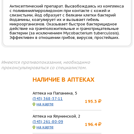
Антисептический препарат. Высвобождаясь из комплекса
с поливинилпирролидоном при контакте с кожей и
слизистыми, йод образует с белками клетки бактерий
йодамины, коагулирует их и вызывает гибель
микроорганизмов. Оказывает быстрое бактерицидное
действие на грамположительные и грамотрицательные
бактерии (за исключением Mycobacterium tuberculosis).
Эффективен в отношении грибов, вирусов, простейших.
Имеются противопоказания, необходимо
проконсультироваться со специалистом.
НАЛИЧИЕ В АПТЕКАХ
Аптека на Папанина, 5
(343) 368-37-11
195.3
на карте
Аптека на Ялунинской, 2
(343) 261-80-09
196.4
на карте