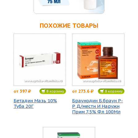
ПОХОЖИЕ ТОВАРЫ
397
273.6
от
от
В корзину
В корзину
Бетадин Мазь 10%
Браунодин Б.браун Р-
Туба 20Г
Р Д/местн И Наружн
Прим 7,5% Фл 100Мл