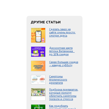
ДРУГИЕ СТАТЬИ
Сделать заказ на
сайте очень просто:
смотри здесь
Дисконтная карта
Аптеки Витаминка _
до 10% скидки
Самая большая скидка
— каждую субботу
Симптомы
Атопического
дерматита
Подборка препаратов,
которые помогут
облегчить симптомы
тревоги и стресса
Как подобрать