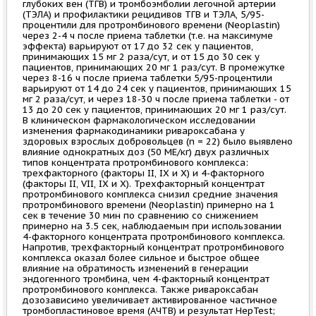
глубоких вен (ТГВ) и тромбоэмболии легочной артерии
(ТЭЛА) и профилактики рецидивов ТГВ и ТЭЛА, 5/95-
процентили для протромбинового времени (Neoplastin)
через 2-4 ч после приема таблетки (т.е. на максимуме
эффекта) варьируют от 17 до 32 сек у пациентов,
принимающих 15 мг 2 раза/сут, и от 15 до 30 сек у
пациентов, принимающих 20 мг 1 раз/сут. В промежутке
через 8-16 ч после приема таблетки 5/95-процентили
варьируют от 14 до 24 сек у пациентов, принимающих 15
мг 2 раза/сут, и через 18-30 ч после приема таблетки - от
13 до 20 сек у пациентов, принимающих 20 мг 1 раз/сут.
В клиническом фармакологическом исследовании
изменения фармакодинамики ривароксабана у
здоровых взрослых добровольцев (n = 22) было выявлено
влияние однократных доз (50 МЕ/кг) двух различных
типов концентрата протромбинового комплекса:
трехфакторного (факторы II, IX и X) и 4-факторного
(факторы II, VII, IX и X). Трехфакторный концентрат
протромбинового комплекса снизил средние значения
протромбинового времени (Neoplastin) примерно на 1
сек в течение 30 мин по сравнению со снижением
примерно на 3.5 сек, наблюдаемым при использовании
4-факторного концентрата протромбинового комплекса.
Напротив, трехфакторный концентрат протромбинового
комплекса оказал более сильное и быстрое общее
влияние на обратимость изменений в генерации
эндогенного тромбина, чем 4-факторный концентрат
протромбинового комплекса. Также ривароксабан
дозозависимо увеличивает активированное частичное
тромбопластиновое время (АЧТВ) и результат HepTest;