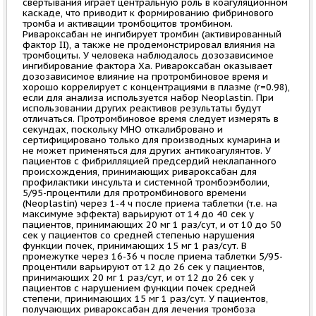
свертывания играет центральную роль в коагуляционном
каскаде, что приводит к формированию фибринового
тромба и активации тромбоцитов тромбином.
Ривароксабан не ингибирует тромбин (активированный
фактор II), а также не продемонстрировал влияния на
тромбоциты. У человека наблюдалось дозозависимое
ингибирование фактора Ха. Ривароксабан оказывает
дозозависимое влияние на протромбиновое время и
хорошо коррелирует с концентрациями в плазме (r=0.98),
если для анализа используется набор Neoplastin. При
использовании других реактивов результаты будут
отличаться. Протромбиновое время следует измерять в
секундах, поскольку MHO откалибровано и
сертифицировано только для производных кумарина и
не может применяться для других антикоагулянтов. У
пациентов с фибрилляцией предсердий неклапанного
происхождения, принимающих ривароксабан для
профилактики инсульта и системной тромбоэмболии,
5/95-процентили для протромбинового времени
(Neoplastin) через 1-4 ч после приема таблетки (т.е. на
максимуме эффекта) варьируют от 14 до 40 сек у
пациентов, принимающих 20 мг 1 раз/сут, и от 10 до 50
сек у пациентов со средней степенью нарушения
функции почек, принимающих 15 мг 1 раз/сут. В
промежутке через 16-36 ч после приема таблетки 5/95-
процентили варьируют от 12 до 26 сек у пациентов,
принимающих 20 мг 1 раз/сут, и от 12 до 26 сек у
пациентов с нарушением функции почек средней
степени, принимающих 15 мг 1 раз/сут. У пациентов,
получающих ривароксабан для лечения тромбоза