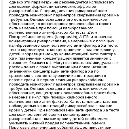
однако эти параметры не рекомендуется использовать
для оценки фармакодинамических эффектов
ривароксабана. В период лечения ривароксабаном
проводить мониторинг параметров свертывания крови не
требуется. Однако если для этого есть клиническое
обоснование, то концентрация ривароксабана может
быть измерена при помощи калиброванного
количественного анти-фактора Ха теста.
Дети
Протромбиновое время (Neoplastin), АЧТВ, и значения
концентрации ривароксабана, измеренные с помощью
калиброванного количественного анти-фактора Ха теста,
тесно коррелируют с концентрациями в плазме крови у
детей. Корреляция между концентрацией анти-фактора
Ха и плазменной концентрацией является линейной с
наклоном, близким к 1. Могут возникать индивидуальные
расхождения с более высокими или более низкими
значениями концентрации анти-фактора Ха по
сравнению с соответствующими концентрациями в
плазме крови. В период лечения ривароксабаном
проводить мониторинг параметров свертывания крови не
требуется. Однако если для этого есть клиническое
обоснование, концентрация ривароксабана может быть
измерена в мкг/л при помощи калиброванного
количественного анти-фактора Ха теста для диапазонов
наблюдаемых концентраций ривароксабана в плазме
крови у детей. При использовании анти-фактора Ха теста
для количественной оценки концентрации
ривароксабана в плазме крови у детей необходимо
учитывать нижний предел количественной оценки.
Пороговые значения для событий эффективности или