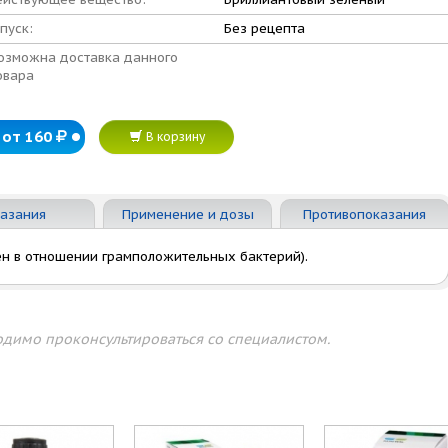
пуск:
Без рецепта
озможна доставка данного
овара
от 160
В корзину
азания
Применение и дозы
Противопоказания
ен в отношении грамположительных бактерий).
димо проконсультироваться со специалистом.