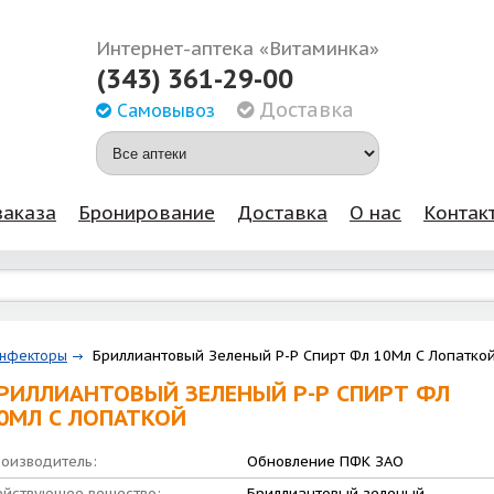
Интернет-аптека «Витаминка»
(343) 361-29-00
Доставка
Самовывоз
заказа
Бронирование
Доставка
О нас
Контак
Бриллиантовый Зеленый Р-Р Спирт Фл 10Мл С Лопатко
инфекторы
РИЛЛИАНТОВЫЙ ЗЕЛЕНЫЙ Р-Р СПИРТ ФЛ
0МЛ С ЛОПАТКОЙ
оизводитель:
Обновление ПФК ЗАО
йствующее вещество:
Бриллиантовый зеленый