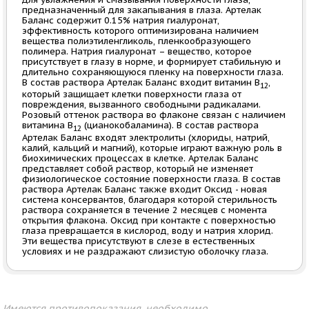
предназначенный для закапывания в глаза. Артелак
Баланс содержит 0.15% натрия гиалуронат,
эффективность которого оптимизирована наличием
вещества полиэтиленгликоль, пленкообразующего
полимера. Натрия гиалуронат – вещество, которое
присутствует в глазу в норме, и формирует стабильную и
длительно сохраняющуюся пленку на поверхности глаза.
В состав раствора Артелак Баланс входит витамин В
,
12
который защищает клетки поверхности глаза от
повреждения, вызванного свободными радикалами.
Розовый оттенок раствора во флаконе связан с наличием
витамина В
(цианокобаламина). В состав раствора
12
Артелак Баланс входят электролиты (хлориды, натрий,
калий, кальций и магний), которые играют важную роль в
биохимических процессах в клетке. Артелак Баланс
представляет собой раствор, который не изменяет
физиологическое состояние поверхности глаза. В состав
раствора Артелак Баланс также входит Оксид - новая
система консервантов, благодаря которой стерильность
раствора сохраняется в течение 2 месяцев с момента
открытия флакона. Оксид при контакте с поверхностью
глаза превращается в кислород, воду и натрия хлорид.
Эти вещества присутствуют в слезе в естественных
условиях и не раздражают слизистую оболочку глаза.
Имеются противопоказания, необходимо